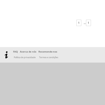
1
...
1
FAQ
Acerca de nós
Recomende-nos
Política de privacidade
Termos e condições