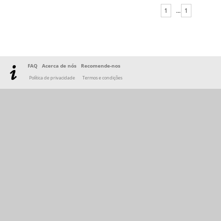
1
...
1
FAQ
Acerca de nós
Recomende-nos
Política de privacidade
Termos e condições