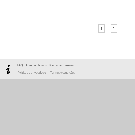
1
...
1
FAQ
Acerca de nós
Recomende-nos
Política de privacidade
Termos e condições