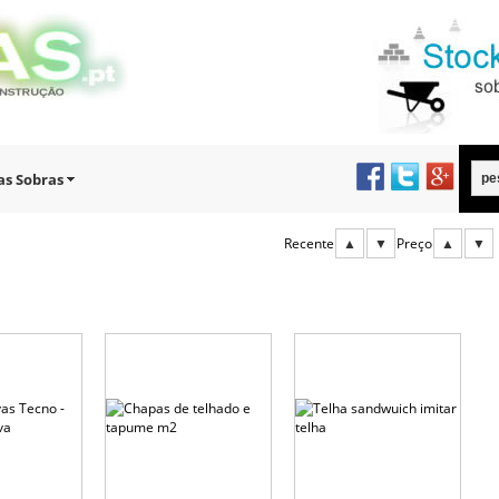
as Sobras
Recente
▲
▼
Preço
▲
▼