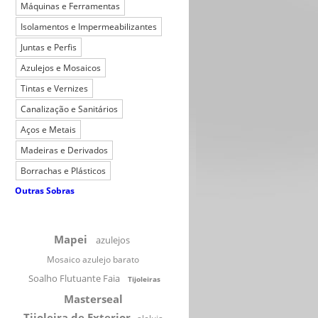
Máquinas e Ferramentas
Isolamentos e Impermeabilizantes
Juntas e Perfis
Azulejos e Mosaicos
Tintas e Vernizes
Canalização e Sanitários
Aços e Metais
Madeiras e Derivados
Borrachas e Plásticos
Outras Sobras
Mapei
azulejos
Mosaico azulejo barato
Soalho Flutuante Faia
Tijoleiras
Masterseal
Tijoleira de Exterior