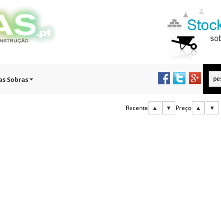
as Sobras
Recente
▲
▼
Preço
▲
▼