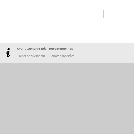
1
...
1
FAQ
Acerca de nós
Recomende-nos
Política de privacidade
Termos e condições