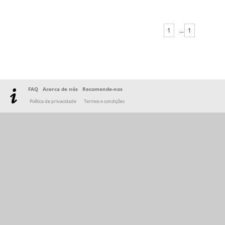
1
...
1
FAQ
Acerca de nós
Recomende-nos
Política de privacidade
Termos e condições